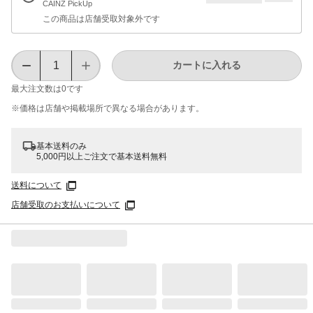
CAINZ PickUp
この商品は店舗受取対象外です
カートに入れる
最大注文数は
0
です
※価格は​店舗や​掲載場所で​異なる​場合が​あります。
基本送料のみ
5,000円以上ご注文で基本送料無料
送料について
店舗受取のお支払いについて