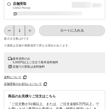
店舗受取
CAINZ PickUp
カートに入れる
最大注文数は
0
です
※価格は​店舗や​掲載場所で​異なる​場合が​あります。
基本送料のみ
5,000円以上ご注文で基本送料無料
店舗での受取は送料無料
送料について
店舗受取のお支払いについて
商品のお見積りご注文はこちら
「ご注文数が31個以上、または、ご注文金額5万円以上」で
お買い上げご希望のお客様は、在庫・納期を確認いたしま