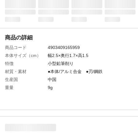
商品の詳細
商品コード
4903409165959
本体サイズ（cm）
幅2.5×奥行1.7×高1.5
特徴
小型鉛筆削り
材質・素材
●本体/アルミ合金 ●刃/鋼鉄
生産国
中国
重量
9g