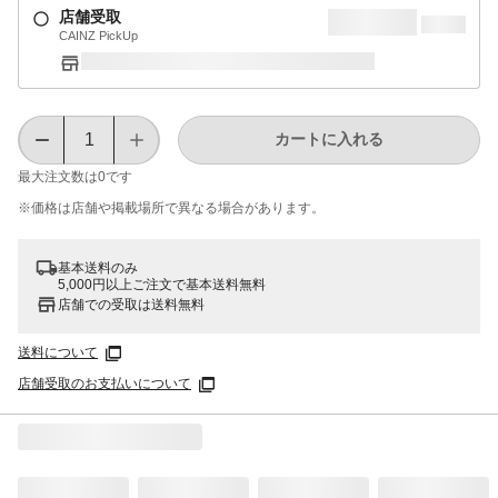
店舗受取
CAINZ PickUp
カートに入れる
最大注文数は
0
です
※価格は​店舗や​掲載場所で​異なる​場合が​あります。
基本送料のみ
5,000円以上ご注文で基本送料無料
店舗での受取は送料無料
送料について
店舗受取のお支払いについて