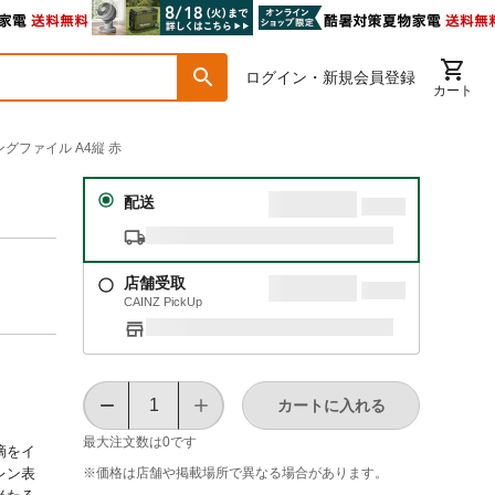
ログイン・新規会員登録
カート
グファイル A4縦 赤
配送
店舗受取
CAINZ PickUp
カートに入れる
最大注文数は
0
です
滴をイ
※価格は​店舗や​掲載場所で​異なる​場合が​あります。
レン表