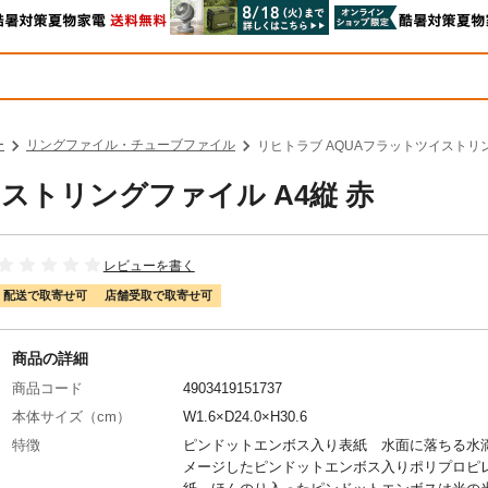
ー
リングファイル・チューブファイル
リヒトラブ AQUAフラットツイストリン
ストリングファイル A4縦 赤
レビューを書く
配送で取寄せ可
店舗受取で取寄せ可
商品の詳細
商品コード
4903419151737
本体サイズ（cm）
W1.6×D24.0×H30.6
特徴
ピンドットエンボス入り表紙 水面に落ちる水
メージしたピンドットエンボス入りポリプロピ