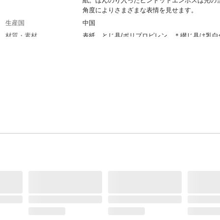
紙。ほんのり入ったピンドットエンボスは光の
角度によりさまざまな表情を見せます。
生産国
中国
材質・素材
表紙、とじ具/ポリプロピレン、＊綴じ具は乳白