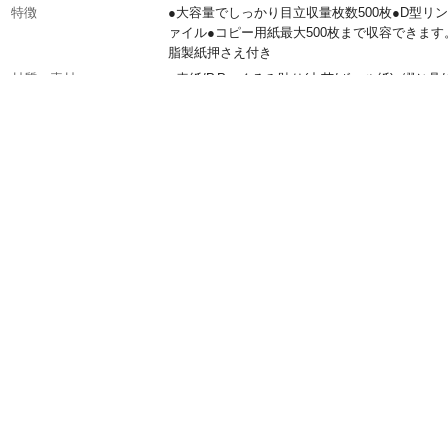
特徴
●大容量でしっかり目立収量枚数500枚●D型リ
ァイル●コピー用紙最大500枚まで収容できます
脂製紙押さえ付き
材質・素材
●表紙/P.P くるみ貼り(中芯/ボール紙)●綴じ具
ール
穴数
2穴