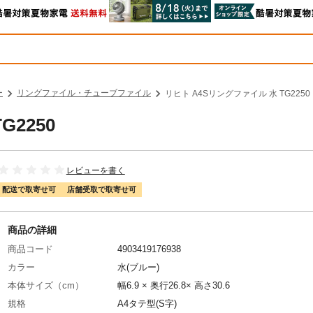
ー
リングファイル・チューブファイル
リヒト A4Sリングファイル 水 TG2250
2250
レビューを書く
配送で取寄せ可
店舗受取で取寄せ可
商品の詳細
商品コード
4903419176938
カラー
水(ブルー)
本体サイズ（cm）
幅6.9 × 奥行26.8× 高さ30.6
規格
A4タテ型(S字)