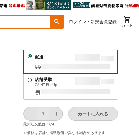
ログイン・新規会員登録
カート
配送
店舗受取
CAINZ PickUp
カートに入れる
最大注文数は
0
です
※価格は​店舗や​掲載場所で​異なる​場合が​あります。