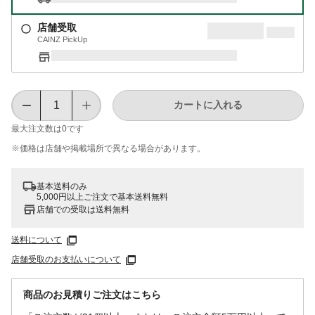
店舗受取
CAINZ PickUp
カートに入れる
最大注文数は
0
です
※価格は​店舗や​掲載場所で​異なる​場合が​あります。
基本送料のみ
5,000円以上ご注文で基本送料無料
店舗での受取は送料無料
送料について
店舗受取のお支払いについて
商品のお見積りご注文はこちら