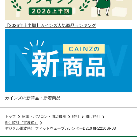
【2026年上半期】カインズ人気商品ランキング
カインズの新商品・新着商品
トップ
家電・パソコン・周辺機器
時計
掛け時計
掛け時計（電波式）
デジタル電波時計 フィットウェーブカレンダーD210 8RZ210SR03