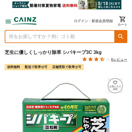
ログイン・新規会員登録
カート
芝生に優しくしっかり除草 シバキープ3C 3kg
6レビュー
送料無料
配送で取寄せ可
店舗受取で取寄せ可