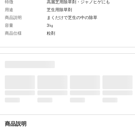
特徴
高麗芝用除草剤・ジャノヒゲにも
用途
芝生用除草剤
商品説明
まくだけで芝生の中の除草
容量
3㎏
商品仕様
粒剤
成分
DBN・MCPP粒剤
使用方法
パラパラまくだけ
散布範囲（約）
最大150㎡
対象作物
日本芝・ジャノヒゲ
適用害虫
なし
適用雑草
スギナ・クローバー・スズメノカタビラ
商品説明