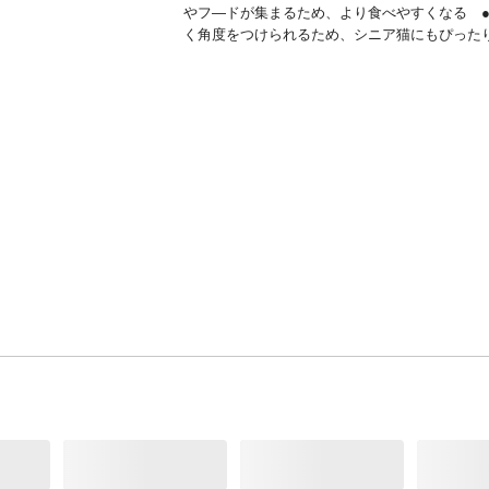
やフ―ドが集まるため、より食べやすくなる 
く角度をつけられるため、シニア猫にもぴった
用途
猫用食事台
商品説明
●背中と首が一直線になるので飲み込みやすく
やすい
商品仕様
全猫種用
原材料
材質 ●本体/天然木 ●スベリ止めマット/塩化
樹脂
付属品／セット内容
右脚(1個)、左脚(1個)、補強棒(1本)、テーブル(1
スベリ止めマット(1枚)、ネジダボ(2本)、ビス(4
六角レンチ(1個)
使用方法
組立方法/テーブルの高さや角度は愛猫が食べる
を確認しながら調節してください ※ビスを強
過ぎるとゆがむ場合があります。きつくしめす
でください。無理にビスをしめ続けると、本体
やビスののめりこみ等の破損の原因となります
使用上の注意
●本品は猫用です。他の用途には使用しないで
い。●本品は室内用です。屋外では使用しない
さい。●人やペットが破片等を誤飲しないよう
してください。万一、誤飲した場合は各医師に