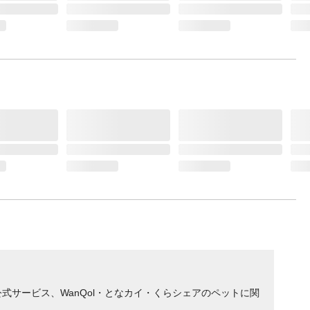
た場合
ル部分
がつい
・ベン
くださ
サービス、WanQol・となカイ・くらシェアのペットに関