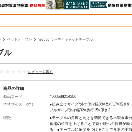
ル
ペットテーブル
necoco ウッディキャットテーブル
ブル
レビューを書く
商品の詳細
商品コード
4903588214356
本体サイズ（cm）
●組み立てサイズ/外寸(約):幅38×奥行17×高さ9
ブルサイズ(約):幅32×奥行15×厚さ2
特徴
●テーブルの角度と高さを調節できる木製食事台
食器の位置を上げることで首や腰への負担が軽
る ●テーブルに角度をつけることで食器の手