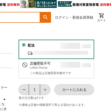
ログイン・新規会員登録
カート
配送
店舗受取不可
CAINZ PickUp
この商品は店舗受取対象外です
 テー
カートに入れる
最大注文数は
0
です
 ●
くな
※価格は​店舗や​掲載場所で​異なる​場合が​あります。
前に水