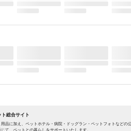
てください。など
お手入れ方法
●使用後はいつも清潔に保ってください。汚れ
は乾いた布等でふき取ってください ●テーブ
は天然木材を使用しているため、水・食べ物等
た場合は直ちにふき取ってください ●漂白剤
ジン・シンナー・アルコール等は使用しないで
い。など
生産国
マレーシア
販売元
株式会社ペティオ
ペット総合サイト
用品に加え、ペットホテル・病院・ドッグラン・ペットフォトなどの公式
通じて、ペットとの暮らしをサポートいたします。