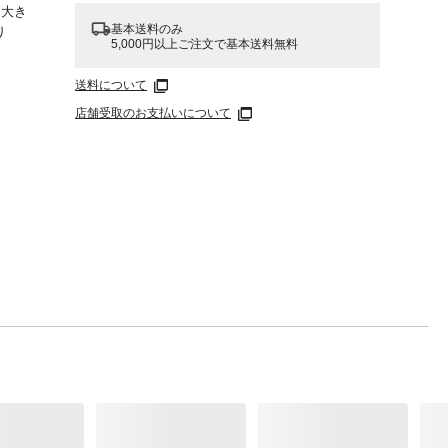
●大き
基本送料のみ
り
5,000円以上ご注文で基本送料無料
、食べ
送料について
店舗受取のお支払いについて
ビニル
個)、
本)、
様子
くしめ
ぎない
の割れ
 など
くださ
でくだ
に注意
相談し