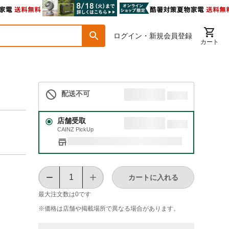
ログイン・新規会員登録
カート
配送不可
店舗受取
CAINZ PickUp
カートに入れる
最大注文数は
0
です
※価格は​店舗や​掲載場所で​異なる​場合が​あります。