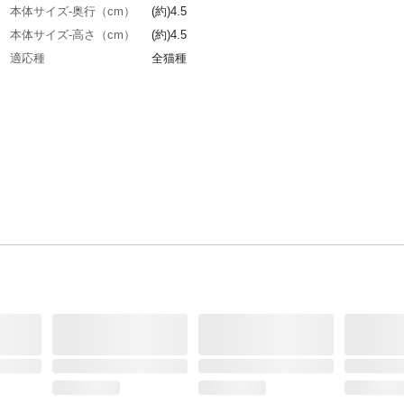
本体サイズ-奥行（cm）
(約)4.5
本体サイズ-高さ（cm）
(約)4.5
適応種
全猫種
特徴
●セーフティ仕様/左右に力が加わるとバックル
ます ●反射鈴付
用途
猫用首輪
商品説明
●チェック ●適応/猫専用
重量（g）
(約)8.8g
原材料
材質/ポリエステル
使用上の注意
●本品は猫用です。猫以外には使用しないでく
い。●本品は室内用です。屋外では使用しない
さい。●事故防止のため、適応サイズ以外の猫
用しないでください。また、猫の習性を十分理
うえで製品を購入してください。など
お手入れ・保管方法
●使用後はいつも清潔に保ってください。汚れ
は乾いた布等でふき取ってください。●ぬれた
カビ・サビ等の原因となりますので、水気をふ
り、陰干ししてください。暖房器具等で乾燥さ
でください。など