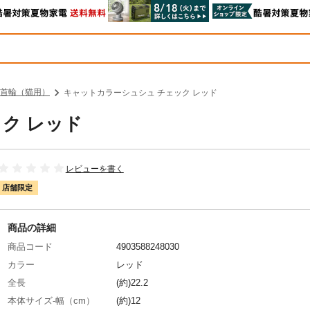
首輪（猫用）
キャットカラーシュシュ チェック レッド
ク レッド
レビューを書く
店舗限定
商品の詳細
商品コード
4903588248030
カラー
レッド
全長
(約)22.2
本体サイズ-幅（cm）
(約)12