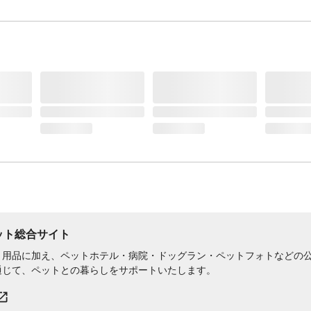
生産国
中国
販売者
株式会社 ペティオ
首回り
17~24cm
ペット総合サイト
用品に加え、ペットホテル・病院・ドッグラン・ペットフォトなどの公式
通じて、ペットとの暮らしをサポートいたします。