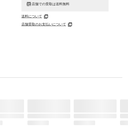
店舗での受取は送料無料
送料について
店舗受取のお支払いについて
が外れ
ださ
でくだ
には使
解した
た場合
場合は
き取
せない