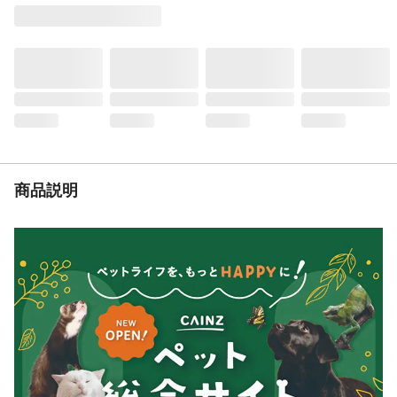
用途
猫用首輪
商品説明
和風テイストのおしゃれなネコちゃん専用
首輪。力が加わると外れるバックルを使
用。反射鈴付。迷子札付。
重量（g）
15
入数
1本
商品仕様
猫首輪
原材料
ポリエステル
商品説明
耐熱／耐冷温度
耐熱温度:連続使用80℃以下
（℃）
使用方法
首輪についている迷子札には油性ペン等で
記入してください。さらに透明テープ等を
貼ると、文字のカスレ防止に効果的です。
使用上の注意
●猫以外には使用しないでください。●材質
によっては猫が引っかくと、縮んで猫の首
がしまる恐れがあります。たえず点検し、
猫に異常がある場合は直ちに使用を中止し
てください。●事故防止の為、適応サイズ以
外の猫には使用しないでください。