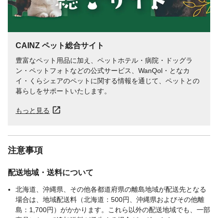
お手入れ・保管方法
●火気や水気のそば・直射日光・高温多湿の
場所をさけて保管してください。●幼児・子
供・ペットのふれない所に保管してくださ
い。
CAINZ ペット総合サイト
生産国
中国
豊富なペット用品に加え、ペットホテル・病院・ドッグラ
販売元
株式会社ペティオ
ン・ペットフォトなどの公式サービス、WanQol・となカ
販売者
株式会社ペティオ
イ・くらシェアのペットに関する情報を通じて、ペットとの
体重目安
5kgまで
暮らしをサポートいたします。
首回り
17~28cm
もっと見る
注意事項
配送地域・送料について
北海道、沖縄県、その他各都道府県の離島地域が配送先となる
場合は、地域配送料（北海道：500円、沖縄県およびその他離
島：1,700円）がかかります。これら以外の配送地域でも、一部