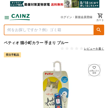
ログイン・新規会員登録
カート
ペティオ 猫小町カラー 手まり ブルー
レビューを書く
受注手配品