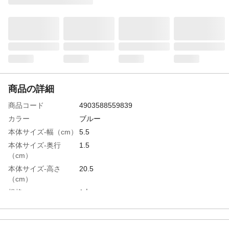
商品の詳細
商品コード
4903588559839
カラー
ブルー
本体サイズ-幅（cm）
5.5
本体サイズ-奥行
1.5
（cm）
本体サイズ-高さ
20.5
（cm）
規格
1本
適応種
猫用
特徴
●力が加わるとバックルが外れる安心仕様●
反射鈴付●迷子札付