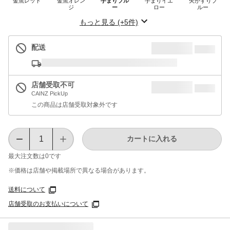
金魚レッド
金魚オレン
手まりブル
手まりイエ
矢がすりブ
ジ
ー
ロー
ルー
もっと見る (+5件)
配送
店舗受取不可
CAINZ PickUp
この商品は店舗受取対象外です
カートに入れる
最大注文数は
0
です
※価格は​店舗や​掲載場所で​異なる​場合が​あります。
送料について
店舗受取のお支払いについて