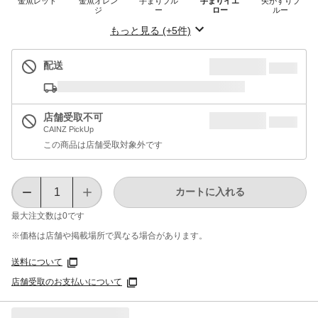
金魚レッド
金魚オレン
手まりブル
手まりイエ
矢がすりブ
ジ
ー
ロー
ルー
もっと見る (+5件)
配送
店舗受取不可
CAINZ PickUp
この商品は店舗受取対象外です
カートに入れる
最大注文数は
0
です
※価格は​店舗や​掲載場所で​異なる​場合が​あります。
送料について
店舗受取のお支払いについて