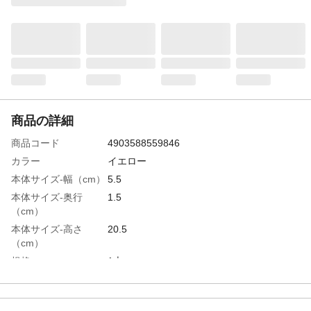
商品の詳細
商品コード
4903588559846
カラー
イエロー
本体サイズ-幅（cm）
5.5
本体サイズ-奥行
1.5
（cm）
本体サイズ-高さ
20.5
（cm）
規格
1本
適応種
猫用
特徴
●力が加わるとバックルが外れる安心仕様●
反射鈴付●迷子札付