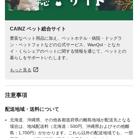
お手入れ・保管方法
●火気や水気のそば・直射日光・高温多湿の
場所をさけて保管してください。●幼児・子
供・ペットのふれない所に保管してくださ
い。
CAINZ ペット総合サイト
生産国
中国
豊富なペット用品に加え、ペットホテル・病院・ドッグラ
販売元
株式会社ペティオ
ン・ペットフォトなどの公式サービス、WanQol・となカ
販売者
株式会社ペティオ
イ・くらシェアのペットに関する情報を通じて、ペットとの
体重目安
5kgまで
暮らしをサポートいたします。
首回り
17~28cm
もっと見る
注意事項
配送地域・送料について
北海道、沖縄県、その他各都道府県の離島地域が配送先となる
場合は、地域配送料（北海道：500円、沖縄県およびその他離
島：1,700円）がかかります。これら以外の配送地域でも、一部