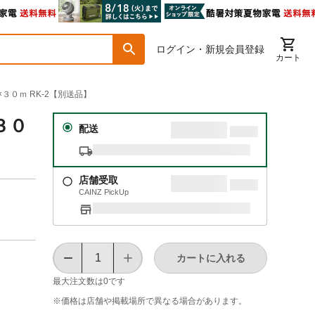
ログイン・新規会員登録
カート
３０ｍ RK-2【別送品】
３０
配送
店舗受取
CAINZ PickUp
カートに入れる
最大注文数は
0
です
※価格は​店舗や​掲載場所で​異なる​場合が​あります。