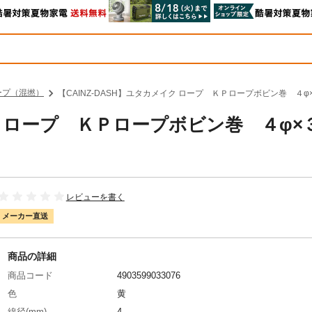
ープ（混撚）
【CAINZ-DASH】ユタカメイク ロープ ＫＰロープボビン巻 ４φ×
イク ロープ ＫＰロープボビン巻 ４φ×
レビューを書く
メーカー直送
商品の詳細
商品コード
4903599033076
色
黄
線径(mm)
4