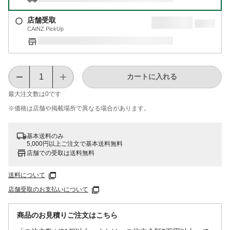
店舗受取
CAINZ PickUp
カートに入れる
最大注文数は
0
です
※価格は​店舗や​掲載場所で​異なる​場合が​あります。
基本送料のみ
5,000円以上ご注文で基本送料無料
店舗での受取は送料無料
送料について
店舗受取のお支払いについて
商品のお見積りご注文はこちら