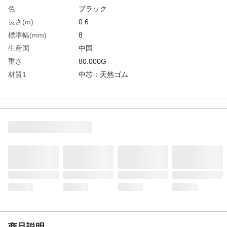
色
ブラック
長さ(m)
0.6
標準幅(mm)
8
生産国
中国
重さ
80.000G
材質1
中芯：天然ゴム
材質2
被覆：PP
材質3
金具：スチール
商品説明