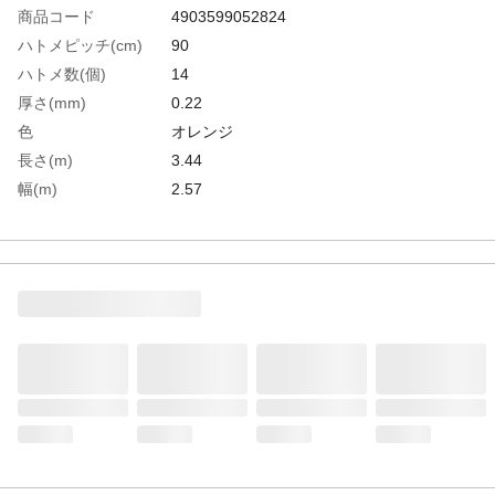
商品コード
4903599052824
ハトメピッチ(cm)
90
ハトメ数(個)
14
厚さ(mm)
0.22
色
オレンジ
長さ(m)
3.44
幅(m)
2.57
耐久期間
約6ヵ月～1年
番手(#)
3000
生産国
中国
重さ
1.500KG
材質1
シート：ポリエチレン(PE）●ハトメ:ポリエ
チレン(PE)(内径:12mm)