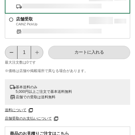
店舗受取
CAINZ PickUp
カートに入れる
最大注文数は
0
です
※価格は​店舗や​掲載場所で​異なる​場合が​あります。
基本送料のみ
5,000円以上ご注文で基本送料無料
店舗での受取は送料無料
送料について
店舗受取のお支払いについて
商品のお見積りご注文はこちら