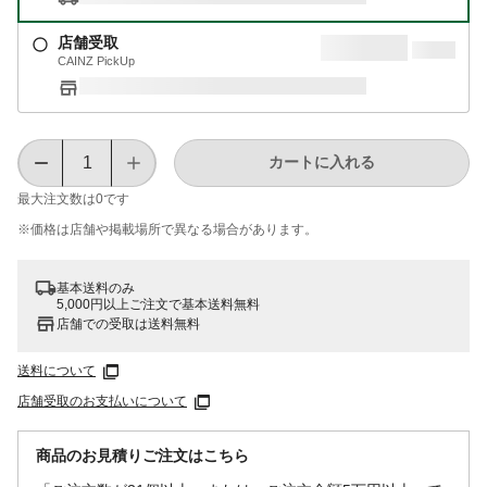
店舗受取
CAINZ PickUp
カートに入れる
最大注文数は
0
です
※価格は​店舗や​掲載場所で​異なる​場合が​あります。
基本送料のみ
5,000円以上ご注文で基本送料無料
店舗での受取は送料無料
送料について
店舗受取のお支払いについて
商品のお見積りご注文はこちら