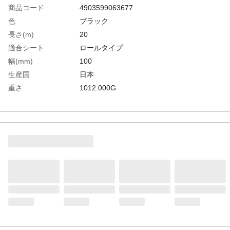
商品コード
4903599063677
色
ブラック
長さ(m)
20
適合シート
ロールタイプ
幅(mm)
100
生産国
日本
重さ
1012.000G
材質1
シート：ポリエチレン（PE）
材質2
粘着剤：アクリル系