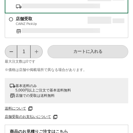
店舗受取
CAINZ PickUp
カートに入れる
最大注文数は
0
です
※価格は​店舗や​掲載場所で​異なる​場合が​あります。
基本送料のみ
5,000円以上ご注文で基本送料無料
店舗での受取は送料無料
送料について
店舗受取のお支払いについて
商品のお見積りご注文はこちら