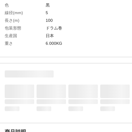
色
黒
線径(mm)
5
長さ(m)
100
包装形態
ドラム巻
生産国
日本
重さ
6.000KG
材質1
ポリエステル
材質2
鉛
商品説明