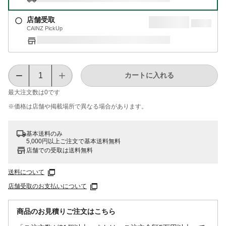
店舗受取
CAINZ PickUp
カートに入れる
最大注文数は
0
です
※価格は​店舗や​掲載場所で​異なる​場合が​あります。
基本送料のみ
5,000円以上ご注文で基本送料無料
店舗での受取は送料無料
送料について
店舗受取のお支払いについて
商品のお見積りご注文はこちら