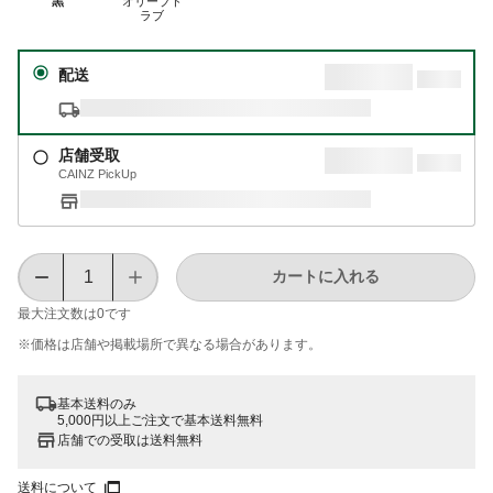
黒
オリーブド
ラブ
配送
店舗受取
CAINZ PickUp
カートに入れる
最大注文数は
0
です
※価格は​店舗や​掲載場所で​異なる​場合が​あります。
基本送料のみ
5,000円以上ご注文で基本送料無料
店舗での受取は送料無料
送料について