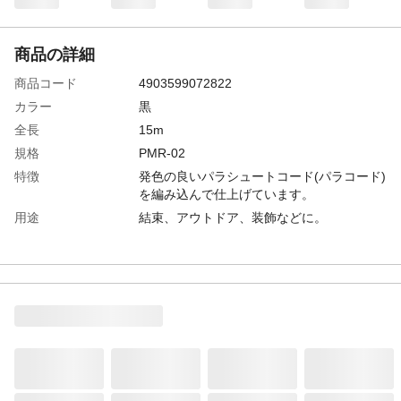
商品の詳細
商品コード
4903599072822
カラー
黒
全長
15m
規格
PMR-02
特徴
発色の良いパラシュートコード(パラコード)
を編み込んで仕上げています。
用途
結束、アウトドア、装飾などに。
材質
ナイロン
生産国
中国
引張強度
約250kN
太さ
4mm