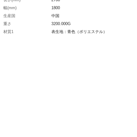
幅(mm)
1800
生産国
中国
重さ
3200.000G
材質1
表生地：青色（ポリエステル）
材質2
中綿：白綿（ポリエステル）