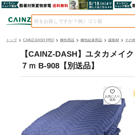
トップ
CAINZ-DASH PRO
梱包用品
梱包結束用品
緩衝材
その
【CAINZ-DASH】ユタカメ
７ｍ B-908【別送品】