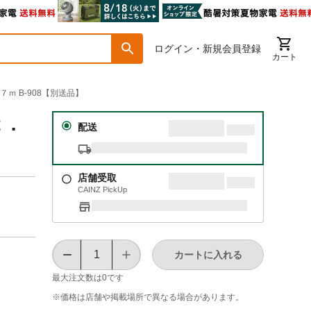
ログイン・新規会員登録
カート
ｍ B-908【別送品】
２．
配送
店舗受取
CAINZ PickUp
カートに入れる
最大注文数は
0
です
※価格は​店舗や​掲載場所で​異なる​場合が​あります。