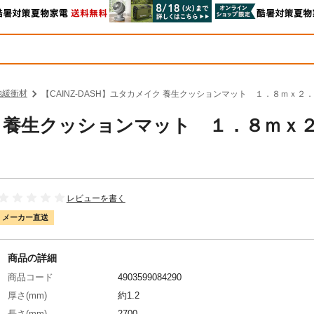
他緩衝材
【CAINZ-DASH】ユタカメイク 養生クッションマット １．８ｍｘ２．７
イク 養生クッションマット １．８ｍｘ
レビューを書く
メーカー直送
商品の詳細
商品コード
4903599084290
厚さ(mm)
約1.2
長さ(mm)
2700