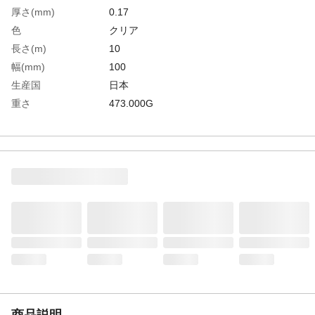
厚さ(mm)
0.17
色
クリア
長さ(m)
10
幅(mm)
100
生産国
日本
重さ
473.000G
材質1
塩化ビニール
商品説明