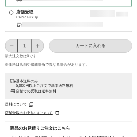
店舗受取
CAINZ PickUp
カートに入れる
最大注文数は
0
です
※価格は​店舗や​掲載場所で​異なる​場合が​あります。
基本送料のみ
5,000円以上ご注文で基本送料無料
店舗での受取は送料無料
送料について
店舗受取のお支払いについて
商品のお見積りご注文はこちら