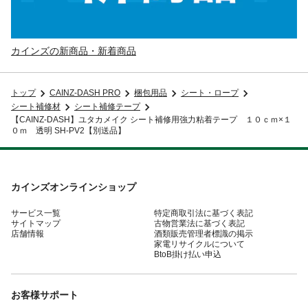
カインズの新商品・新着商品
トップ
CAINZ-DASH PRO
梱包用品
シート・ロープ
シート補修材
シート補修テープ
【CAINZ-DASH】ユタカメイク シート補修用強力粘着テープ １０ｃｍ×１
０ｍ 透明 SH-PV2【別送品】
カインズオンラインショップ
サービス一覧
特定商取引法に基づく表記
サイトマップ
古物営業法に基づく表記
店舗情報
酒類販売管理者標識の掲示
家電リサイクルについて
BtoB掛け払い申込
お客様サポート