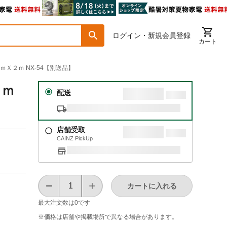
ログイン・新規会員登録
カート
ｍＸ２ｍ NX-54【別送品】
２ｍ
配送
店舗受取
CAINZ PickUp
カートに入れる
最大注文数は
0
です
※価格は​店舗や​掲載場所で​異なる​場合が​あります。