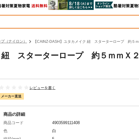
ープ（ナイロン）
【CAINZ-DASH】ユタカメイク 紐 スターターロープ 約５ｍ
イク 紐 スターターロープ 約５ｍｍＸ
レビューを書く
メーカー直送
商品の詳細
商品コード
4903599111408
色
白
線径(mm)
5