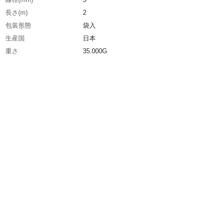
長さ(m)
2
包装形態
袋入
生産国
日本
重さ
35.000G
材質1
ナイロン