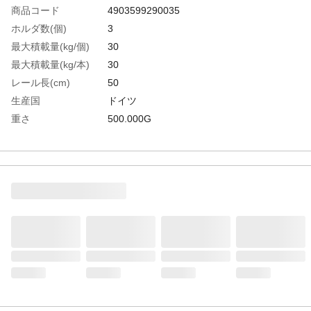
商品コード
4903599290035
ホルダ数(個)
3
最大積載量(kg/個)
30
最大積載量(kg/本)
30
レール長(cm)
50
生産国
ドイツ
重さ
500.000G
材質1
レール：アルミニウム
材質2
専用ホルダー：ＡＢＳ樹脂／スチール（カ
バー部：ポリ塩化ビニル）