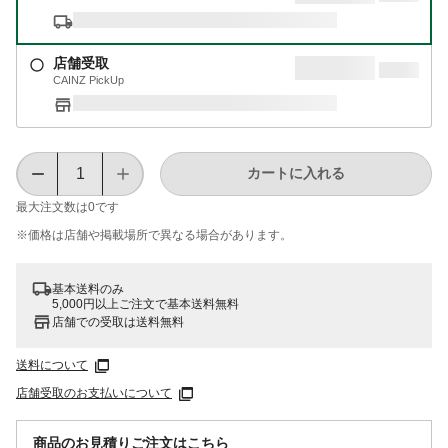
店舗受取
CAINZ PickUp
カートに入れる
最大注文数は
0
です
※価格は​店舗や​掲載場所で​異なる​場合が​あります。
基本送料のみ
5,000円以上ご注文で基本送料無料
店舗での受取は送料無料
送料について
店舗受取のお支払いについて
商品のお見積りご注文はこちら