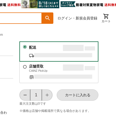
ログイン・新規会員登録
カート
mm
配送
店舗受取
CAINZ PickUp
カートに入れる
最大注文数は
0
です
※価格は​店舗や​掲載場所で​異なる​場合が​あります。
み合わ