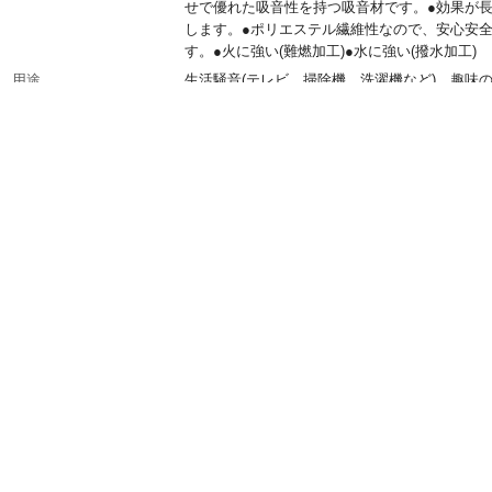
せで優れた吸音性を持つ吸音材です。●効果が
します。●ポリエステル繊維性なので、安心安
す。●火に強い(難燃加工)●水に強い(撥水加工)
用途
生活騒音(テレビ、掃除機、洗濯機など)、趣味の
器、シアター、オーディオなど)、工場騒音、機
などの防音に
使用上の注意
●本製品は完全に音を遮断したり、無音状態に
のではありません。●材質の特性上、一定の周
域においてのみ効果を得る事ができます。●寸
実寸の±10%程度の差があります。●使用環境に
は効果を実感いただくことが難しい場合があり
入数
1枚
材質
ポリエステル不織布
耐熱／耐冷温度（℃）
耐熱温度120℃
生産国
日本
使用温度範囲
－30～120℃
重量
320g
粘着剤
アクリル系