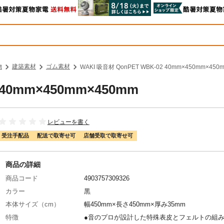
物
建築素材
ゴム素材
WAKI 吸音材 QonPET WBK-02 40mm×450mm×450
 40mm×450mm×450mm
レビューを書く
受注手配品
配送で取寄せ可
店舗受取で取寄せ可
商品の詳細
商品コード
4903757309326
カラー
黒
本体サイズ（cm）
幅450mm×長さ450mm×厚み35mm
特徴
●音のプロが設計した特殊表皮とフェルトの組