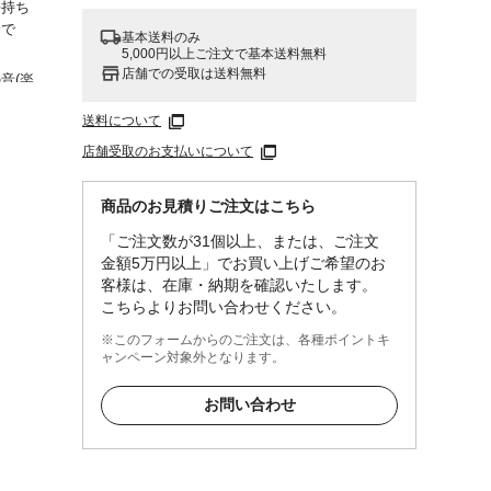
長持ち
全で
基本送料のみ
5,000円以上ご注文で基本送料無料
店舗での受取は送料無料
音(楽
械音
送料について
店舗受取のお支払いについて
するも
波数領
法には
商品のお見積りご注文はこちら
よって
ます
「ご注文数が31個以上、または、ご注文
金額5万円以上」でお買い上げご希望のお
客様は、在庫・納期を確認いたします。
こちらよりお問い合わせください。
※このフォームからのご注文は、各種ポイントキ
ャンペーン対象外となります。
お問い合わせ