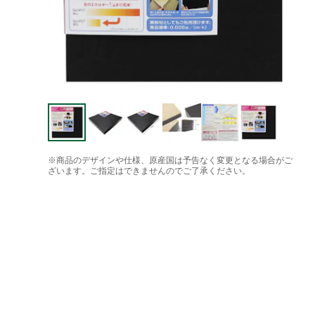
※商品のデザインや仕様、原産国は予告なく変更となる場合がご
ざいます。ご指定はできませんのでご了承ください。