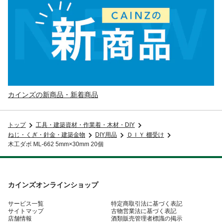
カインズの新商品・新着商品
トップ
工具・建築資材・作業着・木材・DIY
ねじ・くぎ・針金・建築金物
DIY用品
ＤＩＹ 棚受け
木工ダボ ML-662 5mm×30mm 20個
カインズオンラインショップ
サービス一覧
特定商取引法に基づく表記
サイトマップ
古物営業法に基づく表記
店舗情報
酒類販売管理者標識の掲示