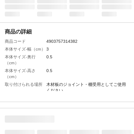
商品の詳細
商品コード
4903757314382
本体サイズ-幅（cm）
3
本体サイズ-奥行
0.5
（cm）
本体サイズ-高さ
0.5
（cm）
取り付けられる場所
木材板のジョイント・棚受用としてご使用
ください。
入数
２０本
材質・素材
ブナ
生産国
日本
販売元
和気産業
固定方法
下穴はダボ径より少し小さめにあけて木づ