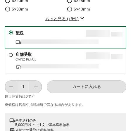
6×20mm
6×25mm
6×30mm
6×40mm
もっと見る (+9件)
配送
店舗受取
CAINZ PickUp
カートに入れる
最大注文数は
0
です
※価格は​店舗や​掲載場所で​異なる​場合が​あります。
基本送料のみ
5,000円以上ご注文で基本送料無料
店舗での受取は送料無料