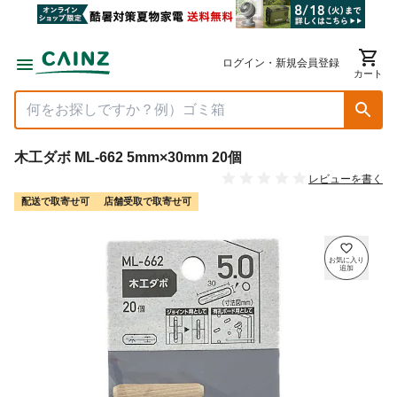
ログイン・新規会員登録
カート
木工ダボ ML-662 5mm×30mm 20個
レビューを書く
配送で取寄せ可
店舗受取で取寄せ可