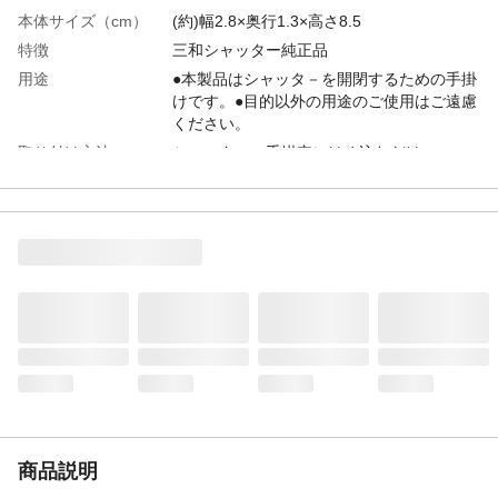
本体サイズ（cm）
(約)幅2.8×奥行1.3×高さ8.5
特徴
三和シャッター純正品
用途
●本製品はシャッタ－を開閉するための手掛
けです。●目的以外の用途のご使用はご遠慮
ください。
取り付け方法
シャッターの手掛穴にはめ込むだけ
入数
1
材質
ABS
使用上の注意
●用途以外での誤った使用方法による事故、
破損・トラブル等が発生いたしまても当社
は一切の補償、弁済等は行いません。ご理
解の上ご使用ください。●本製品は改良等の
目的から予告なく仕様等を変更する場合が
あります。予めご了承ください。
生産国
日本
使用可能／対応範囲
切り欠き穴サイズ:78x20mm
重量
●本体重量(約)6.5g●梱包重量(約)11.3g
商品説明