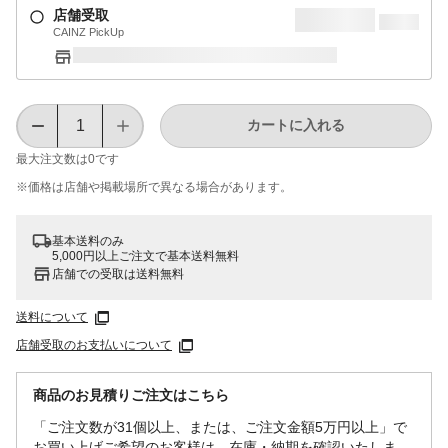
店舗受取
CAINZ PickUp
カートに入れる
最大注文数は
0
です
※価格は​店舗や​掲載場所で​異なる​場合が​あります。
基本送料のみ
5,000円以上ご注文で基本送料無料
店舗での受取は送料無料
送料について
店舗受取のお支払いについて
商品のお見積りご注文はこちら
「ご注文数が31個以上、または、ご注文金額5万円以上」で
お買い上げご希望のお客様は、在庫・納期を確認いたしま