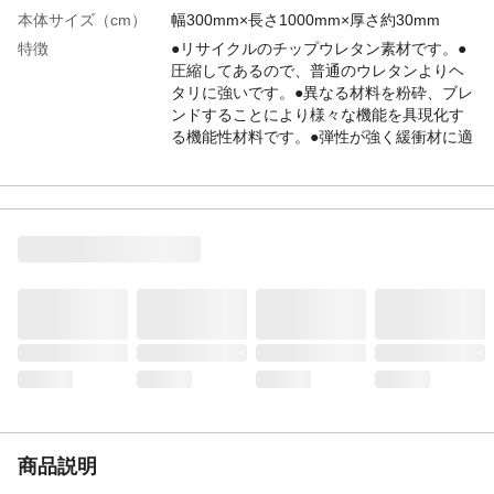
本体サイズ（cm）
幅300mm×長さ1000mm×厚さ約30mm
特徴
●リサイクルのチップウレタン素材です。●
圧縮してあるので、普通のウレタンよりヘ
タリに強いです。●異なる材料を粉砕、ブレ
ンドすることにより様々な機能を具現化す
る機能性材料です。●弾性が強く緩衝材に適
している。●断熱性や、防音・吸音性にも優
れています。
用途
●家具、寝具などのクッション材、カーペッ
ト用アンダーマット、梱包材、緩衝材など
に。●壁、床の防音に。
使用上の注意
●発泡製品の為、表示寸法±5%以内の誤差が
発生する場合があります。●火気に近づけな
いでください。軟質のウレタンフォームが
燃えて火災の原因になることがあります。
入数
1巻
材質
発泡ウレタン
生産国
日本
使用温度範囲
－20～80℃
商品説明
重量
626g