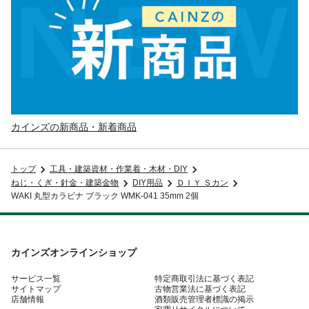
カインズの新商品・新着商品
トップ
工具・建築資材・作業着・木材・DIY
ねじ・くぎ・針金・建築金物
DIY用品
ＤＩＹ Ｓカン
WAKI 丸型カラビナ ブラック WMK-041 35mm 2個
カインズオンラインショップ
サービス一覧
特定商取引法に基づく表記
サイトマップ
古物営業法に基づく表記
店舗情報
酒類販売管理者標識の掲示