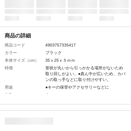
商品の詳細
商品コード
4903757335417
カラー
ブラック
本体サイズ（cm）
35ｘ25ｘ５ｍｍ
特徴
形状が丸いから引っかかる場所がないため
取り回しがよい。●真ん中が広いため、カバ
ンの取っ手などに取り付けやすい。
用途
●キーの保管やアクセサリーなどに
入数
２
材質
亜鉛合金
耐荷重
約２ｋｇ
生産国
中国
重量
約１１ｇ