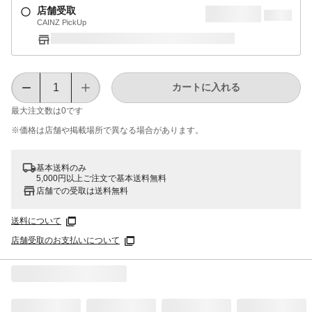
店舗受取
CAINZ PickUp
カートに入れる
最大注文数は
0
です
※価格は​店舗や​掲載場所で​異なる​場合が​あります。
基本送料のみ
5,000円以上ご注文で基本送料無料
店舗での受取は送料無料
送料について
店舗受取のお支払いについて