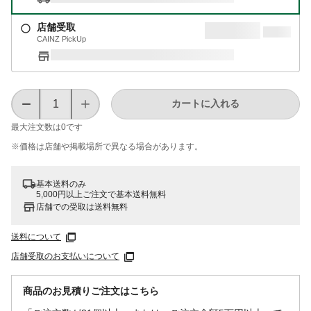
店舗受取
CAINZ PickUp
カートに入れる
最大注文数は
0
です
※価格は​店舗や​掲載場所で​異なる​場合が​あります。
基本送料のみ
5,000円以上ご注文で基本送料無料
店舗での受取は送料無料
送料について
店舗受取のお支払いについて
商品のお見積りご注文はこちら