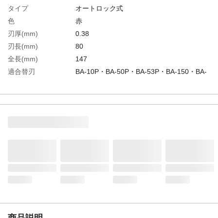
タイプ
オートロック式
色
赤
刃厚(mm)
0.38
刃長(mm)
80
全長(mm)
147
適合替刃
BA-10P・BA-50P・BA-53P・BA-150・BA-
52P・BA-160E・BA-4000-ON
生産国
日本
重さ
43.000G
材質1
本体：アルミダイキャスト
材質2
刃：合金工具鋼(SKS81)
商品説明