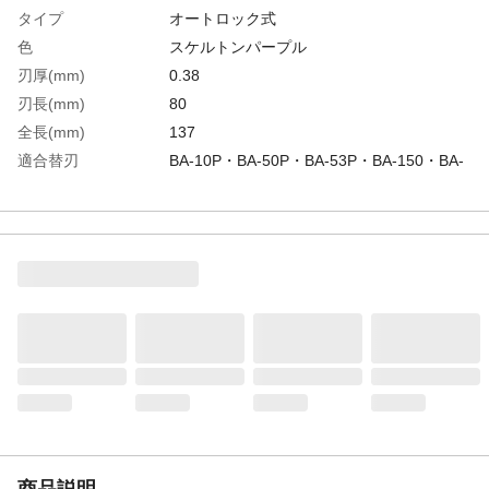
タイプ
オートロック式
色
スケルトンパープル
刃厚(mm)
0.38
刃長(mm)
80
全長(mm)
137
適合替刃
BA-10P・BA-50P・BA-53P・BA-150・BA-
52P・BA-160E・BA-4000-ON
生産国
日本
重さ
16.000G
材質1
本体:ABS樹脂
材質2
刃:合金工具鋼(SKS81)
商品説明