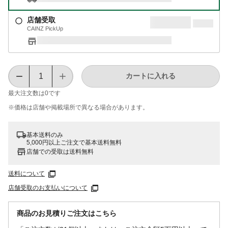
店舗受取
CAINZ PickUp
カートに入れる
最大注文数は
0
です
※価格は​店舗や​掲載場所で​異なる​場合が​あります。
基本送料のみ
5,000円以上ご注文で基本送料無料
店舗での受取は送料無料
送料について
店舗受取のお支払いについて
商品のお見積りご注文はこちら