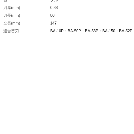
刃厚(mm)
0.38
刃長(mm)
80
全長(mm)
147
適合替刃
BA-10P・BA-50P・BA-53P・BA-150・BA-52P
160E・BA-4000-ON
生産国
日本
重さ
36.000G
材質1
本体:ABS樹脂
材質2
刃:合金工具鋼(SKS81)