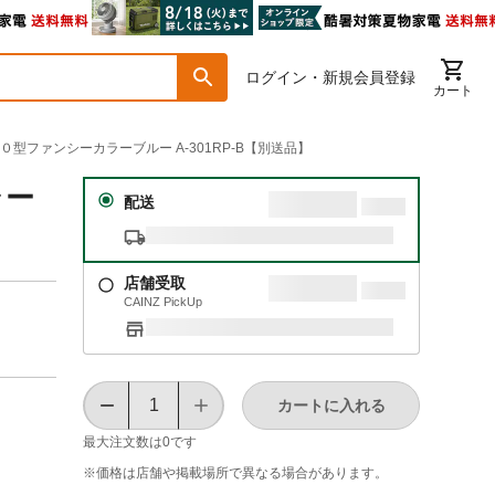
ログイン・新規会員登録
カート
００型ファンシーカラーブルー A-301RP-B【別送品】
ラー
配送
店舗受取
CAINZ PickUp
カートに入れる
最大注文数は
0
です
※価格は​店舗や​掲載場所で​異なる​場合が​あります。