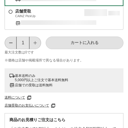
店舗受取
CAINZ PickUp
カートに入れる
最大注文数は
0
です
※価格は​店舗や​掲載場所で​異なる​場合が​あります。
基本送料のみ
5,000円以上ご注文で基本送料無料
店舗での受取は送料無料
送料について
店舗受取のお支払いについて
商品のお見積りご注文はこちら