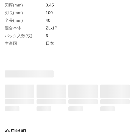
刃厚(mm)
0.45
刃長(mm)
100
全長(mm)
40
適合本体
ZL-1P
パック入数(枚)
6
生産国
日本
重さ
22.400G
材質1
合金工具鋼
商品説明