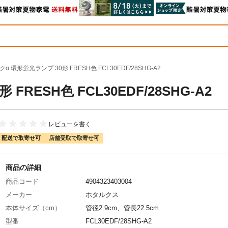
α 環形蛍光ランプ 30形 FRESH色 FCL30EDF/28SHG-A2
RESH色 FCL30EDF/28SHG-A2
レビューを書く
配送で取寄せ可
店舗受取で取寄せ可
商品の詳細
商品コード
4904323403004
メーカー
ホタルクス
本体サイズ（cm）
管径2.9cm、管長22.5cm
型番
FCL30EDF/28SHG-A2