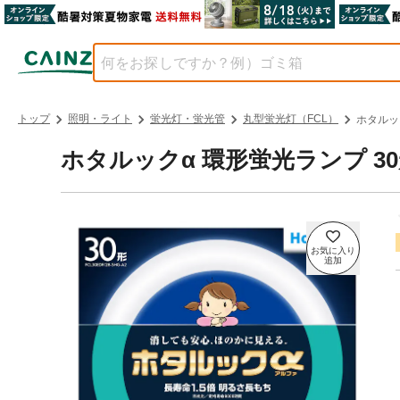
トップ
照明・ライト
蛍光灯・蛍光管
丸型蛍光灯（FCL）
ホタルック
ホタルックα 環形蛍光ランプ 30形 F