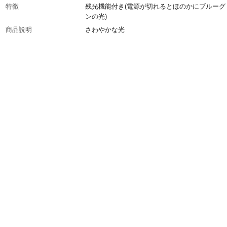
特徴
残光機能付き(電源が切れるとほのかにブルーグ
ンの光)
商品説明
さわやかな光
定格消費電力
28W
入数
1
商品仕様
環形30W形
消費電力
28W
色温度
8,000K
全光束
1,900lm
定格寿命
9,000H
定格入力電流
0.600A
取り付け方法
ソケットに確実に取り付ける。
使用上の注意
適合した器具で必ず使用して下さい
生産国
日本
ランプ形状
環形
ワット形
30W形
光色
昼光色