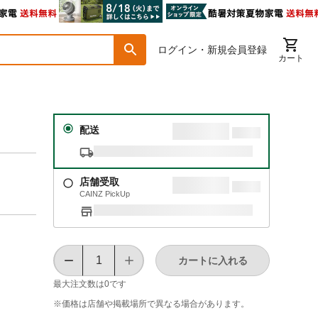
ログイン・新規会員登録
カート
配送
店舗受取
CAINZ PickUp
カートに入れる
最大注文数は
0
です
※価格は​店舗や​掲載場所で​異なる​場合が​あります。