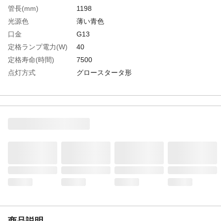
管長(mm)
1198
光源色
薄い青色
口金
G13
定格ランプ電力(W)
40
定格寿命(時間)
7500
点灯方式
グロースタータ形
誘引方法
40
生産国
日本
重さ
255.000G
商品説明