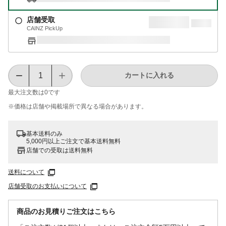
店舗受取
CAINZ PickUp
カートに入れる
最大注文数は
0
です
※価格は​店舗や​掲載場所で​異なる​場合が​あります。
基本送料のみ
5,000円以上ご注文で基本送料無料
店舗での受取は送料無料
送料について
店舗受取のお支払いについて
商品のお見積りご注文はこちら