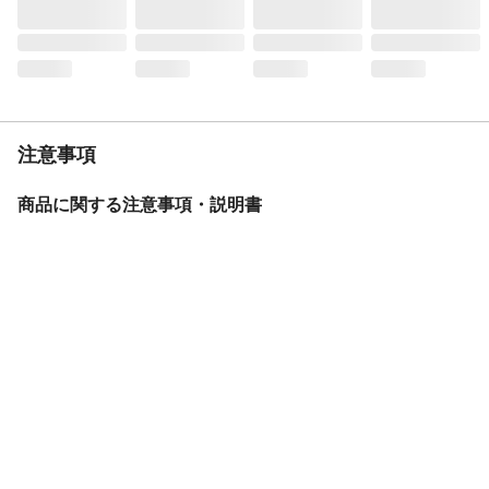
生産国
イタリア
甘口・辛口
辛口
おすすめ料理
手軽なフィンガーフードやピンチョスなど
タイプ
スパークリング
ぶどうの種類
ピノネーロ 65% ラボーゾ 35%
注意事項
商品に関する注意事項・説明書