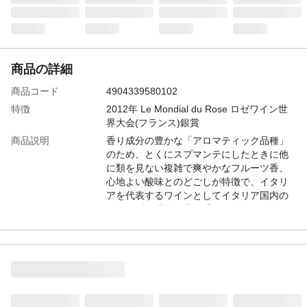
商品の詳細
商品コード
4904339580102
特徴
2012年 Le Mondial du Rose ロゼワイン世
界大会(フランス)銀賞
商品説明
香り成分の豊かな「アロマティック品種」
のため、とくにスプマンテにしたときに他
に類を見ない複雑で爽やかなフルーツ香、
心地よい酸味とのどごしが特徴で、イタリ
アを代表するワインとしてイタリア国内の
みならず、世界で広く愛されています
容量
750ml
アルコール度数
11.5%
カテゴリー
ワイン
種類
ロゼワイン
産地
ヴェネト