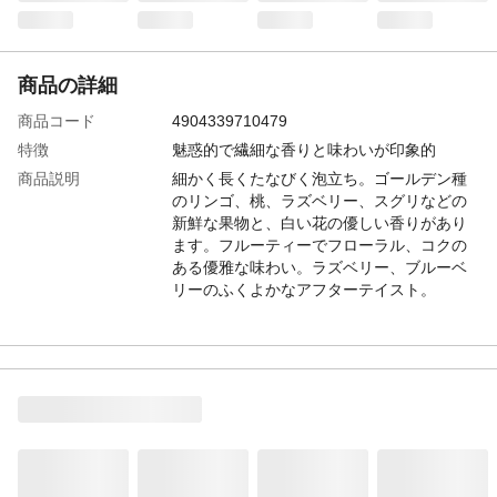
商品の詳細
商品コード
4904339710479
特徴
魅惑的で繊細な香りと味わいが印象的
商品説明
細かく長くたなびく泡立ち。ゴールデン種
のリンゴ、桃、ラズベリー、スグリなどの
新鮮な果物と、白い花の優しい香りがあり
ます。フルーティーでフローラル、コクの
ある優雅な味わい。ラズベリー、ブルーベ
リーのふくよかなアフターテイスト。
容量
750ml
アルコール度数
12%
カテゴリー
ワイン
種類
ロゼワイン
産地
ヴェネト
生産国
イタリア
甘口・辛口
辛口