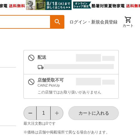
ログイン・新規会員登録
カート
配送
店舗受取不可
CAINZ PickUp
この店舗ではお取り扱いがありません
カートに入れる
最大注文数は
0
です
※価格は​店舗や​掲載場所で​異なる​場合が​あります。