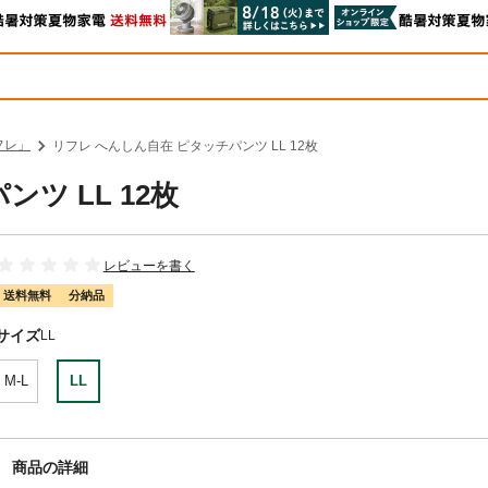
フレ」
リフレ へんしん自在 ピタッチパンツ LL 12枚
ツ LL 12枚
レビューを書く
送料無料
分納品
サイズ
LL
M-L
LL
商品の詳細