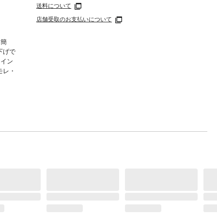
送料について
店舗受取のお支払いについて
も簡
下げで
ライン
モレ・
わりに
を防ぎ
原因と