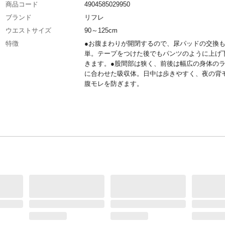
商品コード
4904585029950
ブランド
リフレ
ウエストサイズ
90～125cm
特徴
●お腹まわりが開閉するので、尿パッドの交換
単。テープをつけた後でもパンツのように上げ
きます。●股間部は狭く、前後は幅広の身体の
に合わせた吸収体。日中は歩きやすく、夜の背
腹モレを防ぎます。
商品説明
●吸収体と横モレ防止ギャザーが一体化。足ま
股間をつくらず、しっかりフィットして横モレ
ます。●全面通気性なので、スキントラブルの
なるオムツ内部の湿気を外へ逃がします。
入数
12枚
タイプ
パンツ
男性・女性
男女共用
吸収量
750ml位