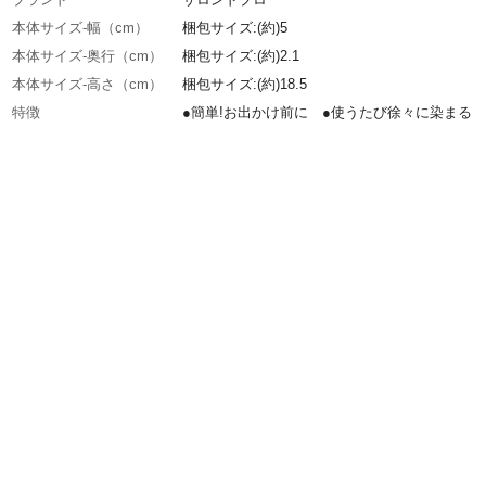
本体サイズ-幅（cm）
梱包サイズ:(約)5
本体サイズ-奥行（cm）
梱包サイズ:(約)2.1
本体サイズ-高さ（cm）
梱包サイズ:(約)18.5
特徴
●簡単!お出かけ前に ●使うたび徐々に染まる 
際の白髪かくし ●狙った白髪に塗りやすい ●
乾、自然な仕上がり
商品説明
●使うたびに徐々に染まるので、自然に白髪が
にくくなる ●狙った白髪をしっかりかくすア
ブラシ/先端部分を使えば細かい部分の白髪にも
からキレイに塗れる(こめかみ・もみあげ・頭頂
近の白髪に) ●続けて2~4日間のご使用で白髪
ちにくくなります
内容量
15mL
商品仕様
●素早く乾いて、手肌を汚しにくい ●汗や雨に
く、色落ちしにくい ●白髪用
成分
水、エタノール、ベンジルアルコール、乳酸、
オタニウム-55、PPG-20メチルグルコース、ア
花エキス、キュウリ果実エキス、セイヨウキズ
ス、セイヨウニワトコエキス、ゼニアオイ花エ
パリエタリアエキス、ポリクオタニウム-10、な