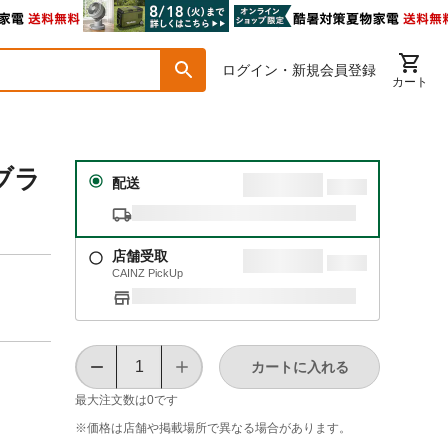
ログイン・新規会員登録
カート
ブラ
配送
店舗受取
CAINZ PickUp
カートに入れる
最大注文数は
0
です
※価格は​店舗や​掲載場所で​異なる​場合が​あります。