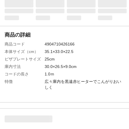
商品の詳細
商品コード
4904710426166
本体サイズ（cm）
35.1×33.0×22.5
ピザプレートサイズ
25cm
庫内寸法
30.0×26.5×9.0cm
コードの長さ
1.0ｍ
特徴
広々庫内を黒遠赤ヒーターでこんがりおい
しく
消費電力
1300W
生産国
中国
タイマー
30分
ヒーター切替
×
温度
無段階温度調節（約80～250度）