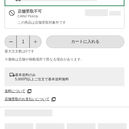
店舗受取不可
CAINZ PickUp
この商品は店舗受取対象外です
カートに入れる
最大注文数は
0
です
※価格は​店舗や​掲載場所で​異なる​場合が​あります。
基本送料のみ
5,000円以上ご注文で基本送料無料
送料について
店舗受取のお支払いについて