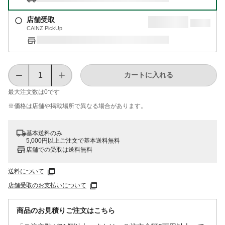
店舗受取
CAINZ PickUp
カートに入れる
最大注文数は
0
です
※価格は​店舗や​掲載場所で​異なる​場合が​あります。
基本送料のみ
5,000円以上ご注文で基本送料無料
店舗での受取は送料無料
送料について
店舗受取のお支払いについて
商品のお見積りご注文はこちら