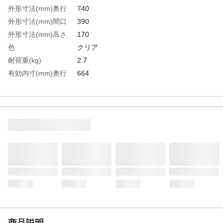
外形寸法(mm)奥行
740
外形寸法(mm)間口
390
外形寸法(mm)高さ
170
色
クリア
耐荷重(kg)
2.7
有効内寸(mm)奥行
664
有効内寸(mm)間口
332
有効内寸(mm)高さ
121
容量(L)
29
収納目安
トレーナー約9枚
生産国
日本
重さ
1.200KG
材質1
本体・フタ・バックル・ローラー：ポリプ
ロピレン(PP)
商品説明