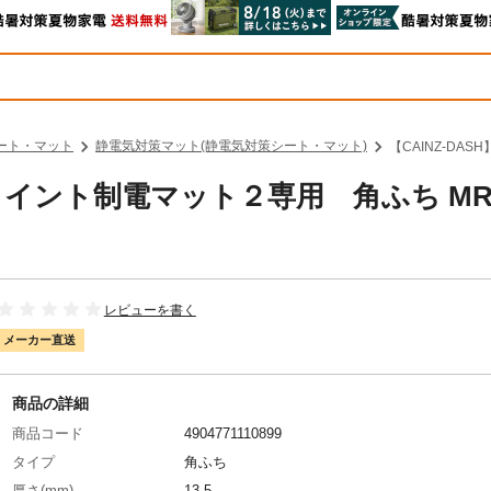
ート・マット
静電気対策マット(静電気対策シート・マット)
【CAINZ-DA
ジョイント制電マット２専用 角ふち MR
レビューを書く
メーカー直送
商品の詳細
商品コード
4904771110899
タイプ
角ふち
厚さ(mm)
13.5