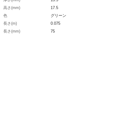
高さ(mm)
17.5
色
グリーン
長さ(m)
0.075
長さ(mm)
75
幅(mm)
75
表面抵抗値(Ω)
9×10［［の７乗］］Ω
生産国
日本
重さ
25.000G
材質1
TPO樹脂（オレフィン系熱可塑性エラストマー
電材