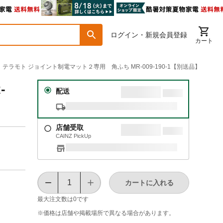
ログイン・新規会員登録
カート
SH】テラモト ジョイント制電マット２専用 角ふち MR-009-190-1【別送品】
-
配送
店舗受取
CAINZ PickUp
カートに入れる
最大注文数は
0
です
※価格は​店舗や​掲載場所で​異なる​場合が​あります。