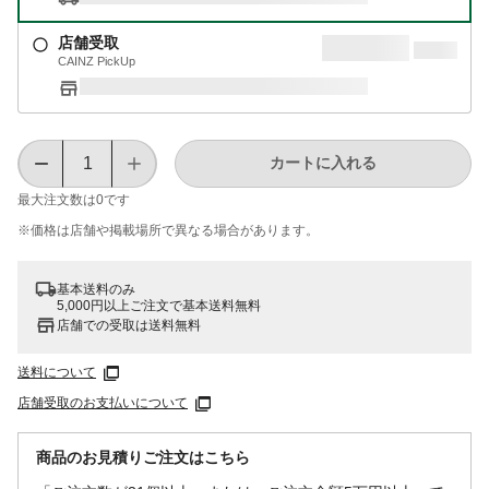
店舗受取
CAINZ PickUp
カートに入れる
最大注文数は
0
です
※価格は​店舗や​掲載場所で​異なる​場合が​あります。
基本送料のみ
5,000円以上ご注文で基本送料無料
店舗での受取は送料無料
送料について
店舗受取のお支払いについて
商品のお見積りご注文はこちら