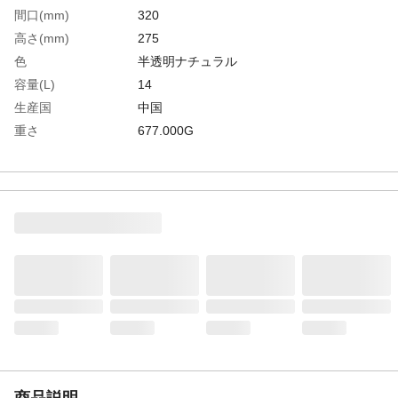
間口(mm)
320
高さ(mm)
275
色
半透明ナチュラル
容量(L)
14
生産国
中国
重さ
677.000G
材質1
本体：ポリエチレン・EVA
材質2
柄：ステンレス
材質3
グリップ：ポリプロピレン（PP）
商品説明