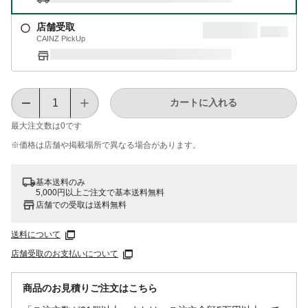
店舗受取
CAINZ PickUp
カートに入れる
最大注文数は
0
です
※価格は​店舗や​掲載場所で​異なる​場合が​あります。
基本送料のみ
5,000円以上ご注文で基本送料無料
店舗での受取は送料無料
送料について
店舗受取のお支払いについて
商品のお見積りご注文はこちら