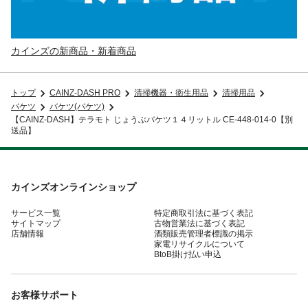
カインズの新商品・新着商品
トップ
CAINZ-DASH PRO
清掃機器・衛生用品
清掃用品
バケツ
バケツ(バケツ)
【CAINZ-DASH】テラモト じょうぶバケツ１４リットル CE-448-014-0【別
送品】
カインズオンラインショップ
サービス一覧
特定商取引法に基づく表記
サイトマップ
古物営業法に基づく表記
店舗情報
酒類販売管理者標識の掲示
家電リサイクルについて
BtoB掛け払い申込
お客様サポート