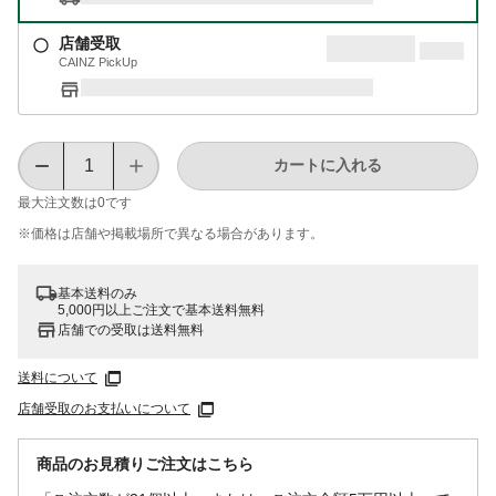
店舗受取
CAINZ PickUp
カートに入れる
最大注文数は
0
です
※価格は​店舗や​掲載場所で​異なる​場合が​あります。
基本送料のみ
5,000円以上ご注文で基本送料無料
店舗での受取は送料無料
送料について
店舗受取のお支払いについて
商品のお見積りご注文はこちら