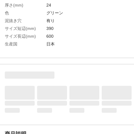
厚さ(mm)
24
色
グリーン
泥抜き穴
有り
サイズ短辺(mm)
390
サイズ長辺(mm)
600
生産国
日本
重さ
1.100KG
材質1
フレーム：ポリエチレン（PE）
材質2
ブラシ：ポリプロピレン（PP）
商品説明