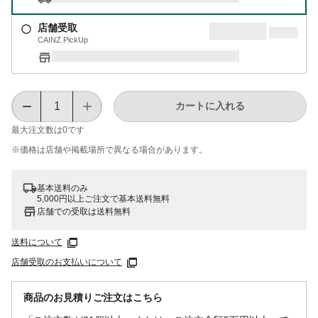
店舗受取
CAINZ PickUp
カートに入れる
最大注文数は
0
です
※価格は​店舗や​掲載場所で​異なる​場合が​あります。
基本送料のみ
5,000円以上ご注文で基本送料無料
店舗での受取は送料無料
送料について
店舗受取のお支払いについて
商品のお見積りご注文はこちら