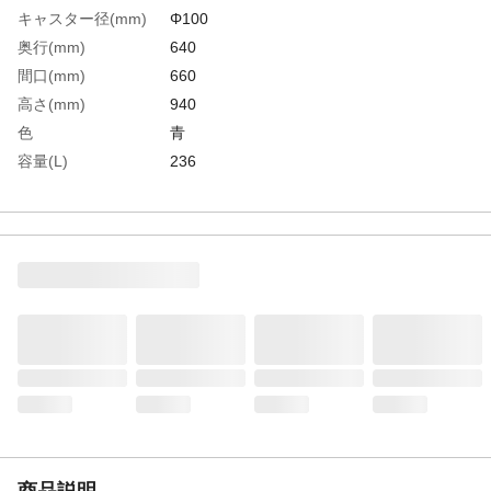
キャスター径(mm)
Φ100
奥行(mm)
640
間口(mm)
660
高さ(mm)
940
色
青
容量(L)
236
生産国
日本
重さ
6.500KG
材質1
フレーム：スチールパイプ(有色クロメート
メッキ)●袋：ナイロン●キャスター：ウレタ
ン
商品説明