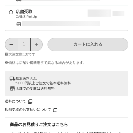
店舗受取
CAINZ PickUp
カートに入れる
最大注文数は
0
です
※価格は​店舗や​掲載場所で​異なる​場合が​あります。
基本送料のみ
5,000円以上ご注文で基本送料無料
店舗での受取は送料無料
送料について
店舗受取のお支払いについて
商品のお見積りご注文はこちら