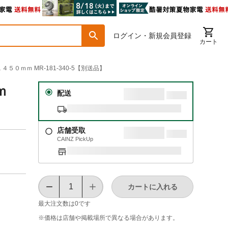
ログイン・新規会員登録
カート
５０ｍｍ MR-181-340-5【別送品】
ｍ
配送
店舗受取
CAINZ PickUp
カートに入れる
最大注文数は
0
です
※価格は​店舗や​掲載場所で​異なる​場合が​あります。