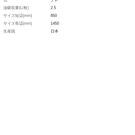
油吸収量(L/枚)
2.5
サイズ短辺(mm)
850
サイズ長辺(mm)
1450
生産国
日本
重さ
590.000G
材質1
表、裏面：レーヨン60%・ポリエステル40%