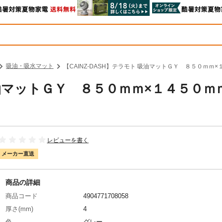
吸油・吸水マット
【CAINZ-DASH】テラモト 吸油マットＧＹ ８５０ｍｍ×１４
 吸油マットＧＹ ８５０ｍｍ×１４５０ｍ
レビューを書く
メーカー直送
商品の詳細
商品コード
4904771708058
厚さ(mm)
4
色
グレー