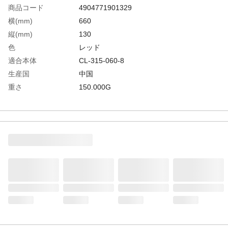
商品コード
4904771901329
横(mm)
660
縦(mm)
130
色
レッド
適合本体
CL-315-060-8
生産国
中国
重さ
150.000G
材質1
ポリエステル・ナイロン・ポリプロピレン