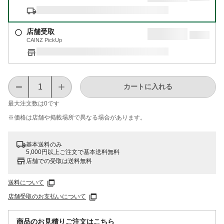
店舗受取
CAINZ PickUp
カートに入れる
最大注文数は
0
です
※価格は​店舗や​掲載場所で​異なる​場合が​あります。
基本送料のみ
5,000円以上ご注文で基本送料無料
店舗での受取は送料無料
送料について
店舗受取のお支払いについて
商品のお見積りご注文はこちら