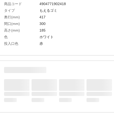
商品コード
4904771902418
タイプ
もえるゴミ
奥行(mm)
417
間口(mm)
300
高さ(mm)
185
色
ホワイト
投入口色
赤
付属シール
もえるゴミ
生産国
日本
重さ
0.600KG
材質1
ポリプロピレン（PP）