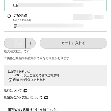
店舗受取
CAINZ PickUp
カートに入れる
最大注文数は
0
です
※価格は​店舗や​掲載場所で​異なる​場合が​あります。
基本送料のみ
5,000円以上ご注文で基本送料無料
店舗での受取は送料無料
送料について
店舗受取のお支払いについて
商品のお見積りご注文はこちら