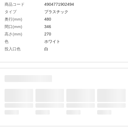
商品コード
4904771902494
タイプ
プラスチック
奥行(mm)
480
間口(mm)
346
高さ(mm)
270
色
ホワイト
投入口色
白
付属シール
プラスチック
生産国
日本
重さ
1.000KG
材質1
ポリプロピレン（PP）