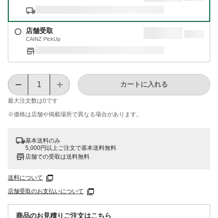
店舗受取
CAINZ PickUp
カートに入れる
最大注文数は
0
です
※価格は​店舗や​掲載場所で​異なる​場合が​あります。
基本送料のみ
5,000円以上ご注文で基本送料無料
店舗での受取は送料無料
送料について
店舗受取のお支払いについて
商品のお見積りご注文はこちら